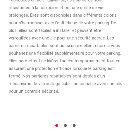
p
résistantes à la corrosion et ont une durée de vie
T
prolongée. Elles sont disponibles dans différents coloris
p
pour s’harmoniser avec l’esthétique de votre parking. De
l
plus, elles sont faciles à installer et peuvent être
e
verrouillées avec une clé pour une sécurité accrue. Les
s
barrières rabattables sont aussi un excellent choix si vous
s
souhaitez une flexibilité supplémentaire pour votre parking.
e
t
Elles permettent de libérer l’accès temporairement tout en
e
assurant une protection efficace lorsque le parking est
fermé. Nos barrières rabattables sont dotées d’un
s
mécanisme de verrouillage fiable, actionnable avec une clé,
pour un contrôle sécurisé.
e