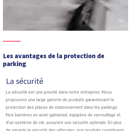
Les avantages de la protection de
parking
La sécurité
Dissuasion des intrusions
Protection contre les vols
La sécurité est une priorité dans notre entreprise. Nous
Les barrières en acier, rabattables ou fixes, sont installées aux
La protection contre le vol est une préoccupation essentielle
proposons une large gamme de produits garantissant la
entrées et sorties des parkings pour contrôler l’accès et
lorsqu’il s’agit de parkings. C’est pourquoi il est primordial
protection des places de stationnement dans les parkings.
prévenir les intrusions non autorisées. Ces barrières, équipées
d’installer des barrières robustes en acier, des arceaux de
Nos barrières en acier galvanisé, équipées de verrouillage et
de système de verrouillage et de clés, garantissent un
stationnement et des blocs de sécurité pour garantir la
d’un système de clé, assurent une sécurité optimale. En plus
stationnement sécurisé et offrent une tranquillité d’esprit aux
sécurité des véhicules qui y sont garés. Les barrières en acier
de garantir la sécurité des véhicules, nos produits contribuent
utilisateurs. Les arceaux de protection en acier galvanisé sont
galvanisé offrent une résistance maximale et sont équipées