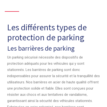
Les différents types de
protection de parking
N
q
Les barrières de parking
r
s
e
n
Un parking sécurisé nécessite des dispositifs de
v
protection adéquats pour les véhicules qui y sont
p
stationnés. Les barrières de parking sont donc
f
indispensables pour assurer la sécurité et la tranquillité des
e
G
utilisateurs. Nos barrières en acier de haute qualité offrent
de
r
une protection solide et fiable. Elles sont conçues pour
d
résister aux chocs et aux tentatives de vandalisme,
b
garantissant ainsi la sécurité des véhicules stationnés.
d
Fabriquées en acier galvanisé, nos barrières sont